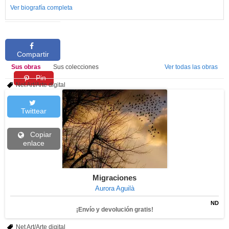
Ver biografía completa
Compartir
Sus obras
Sus colecciones
Ver todas las obras
Pin
Net Art/Arte digital
Twittear
Copiar
enlace
Migraciones
Aurora Aguilà
ND
¡Envío y devolución gratis!
Net Art/Arte digital